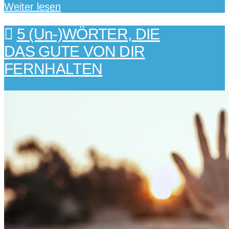
Weiter lesen
5 (Un-)WÖRTER, DIE
DAS GUTE VON DIR
FERNHALTEN