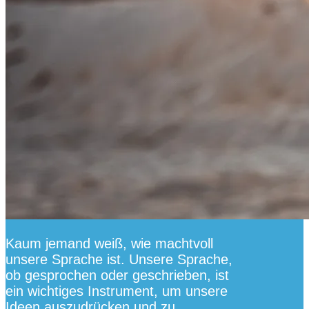
Kaum jemand weiß, wie machtvoll
unsere Sprache ist. Unsere Sprache,
ob gesprochen oder geschrieben, ist
ein wichtiges Instrument, um unsere
Ideen auszudrücken und zu