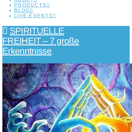
PRODUCTS
BLOG
LIVE-EVENTS
SPIRITUELLE
FREIHEIT – 7 große
Erkenntnisse