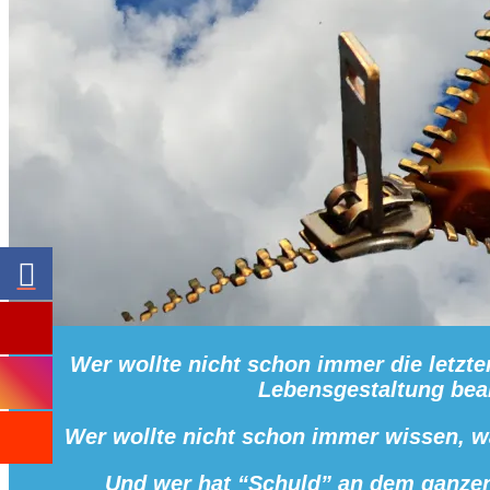
Wer wollte nicht schon immer die letzt
Lebensgestaltung bea
Wer wollte nicht schon immer wissen, wa
Und w
er hat “Schuld” an dem ganze