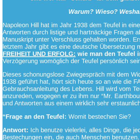
Warum? Wieso? Weshal
Napoleon Hill hat im Jahr 1938 dem Teufel in ein
Antworten durch listige und hartnäckige Fragen 
Manuskript unter Verschluss gehalten worden. Ers
letztem Jahr gibt es eine deutsche Übersetzung m
FREIHEIT UND ERFOLG:
wie man den Teufel i
Verzögerung womöglich der Teufel persönlich sein
Dieses schonungslose Zwiegespräch mit dem Wide
1938 geführt hat, hört sich heute so an wie die F
Gebrauchsanleitung des Lebens. Hill wird vom Te
anzureden, wogegen er zu ihm nur “Mr. Earthbou
und Antworten aus einem wirklich sehr erstaunl
“Frage an den Teufel:
Womit bestechen Sie?
Antwort:
Ich benutze vielerlei, alles Dinge, die 
Bestechungen ein, die auch Menschen benutzen. 