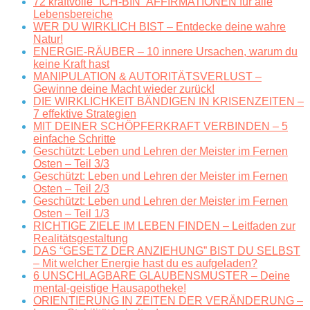
72 kraftvolle “ICH-BIN” AFFIRMATIONEN für alle
Lebensbereiche
WER DU WIRKLICH BIST – Entdecke deine wahre
Natur!
ENERGIE-RÄUBER – 10 innere Ursachen, warum du
keine Kraft hast
MANIPULATION & AUTORITÄTSVERLUST –
Gewinne deine Macht wieder zurück!
DIE WIRKLICHKEIT BÄNDIGEN IN KRISENZEITEN –
7 effektive Strategien
MIT DEINER SCHÖPFERKRAFT VERBINDEN – 5
einfache Schritte
Geschützt: Leben und Lehren der Meister im Fernen
Osten – Teil 3/3
Geschützt: Leben und Lehren der Meister im Fernen
Osten – Teil 2/3
Geschützt: Leben und Lehren der Meister im Fernen
Osten – Teil 1/3
RICHTIGE ZIELE IM LEBEN FINDEN – Leitfaden zur
Realitätsgestaltung
DAS “GESETZ DER ANZIEHUNG” BIST DU SELBST
– Mit welcher Energie hast du es aufgeladen?
6 UNSCHLAGBARE GLAUBENSMUSTER – Deine
mental-geistige Hausapotheke!
ORIENTIERUNG IN ZEITEN DER VERÄNDERUNG –