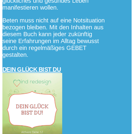
glückliches und gesundes Leben
manifestieren wollen.
Beten muss nicht auf eine Notsituation
bezogen bleiben. Mit den Inhalten aus
diesem Buch kann jeder zukünftig
seine Erfahrungen im Alltag bewusst
durch ein regelmäßiges GEBET
gestalten.
DEIN GLÜCK BIST DU