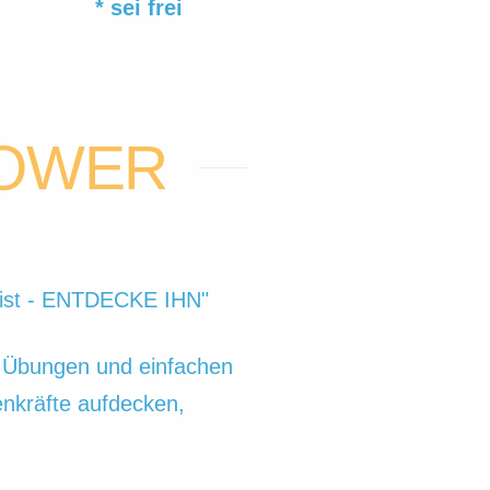
* sei frei
POWER
Geist - ENTDECKE IHN"
n Übungen und einfachen
nkräfte aufdecken,