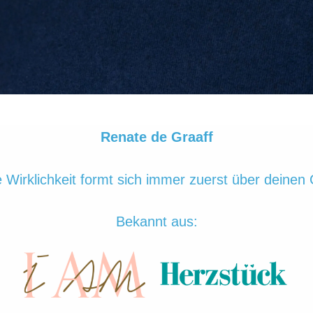
Renate de Graaff
 Wirklichkeit formt sich immer zuerst über deinen 
Bekannt aus: