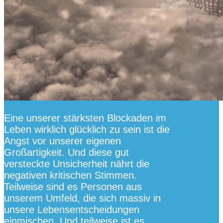
Eine unserer stärksten Blockaden im
Leben wirklich glücklich zu sein ist die
Angst vor unserer eigenen
Großartigkeit. Und diese gut
versteckte Unsicherheit nährt die
negativen kritischen Stimmen.
Teilweise sind es Personen aus
unserem Umfeld, die sich massiv in
unsere Lebensentscheidungen
einmischen. Und teilweise ist es