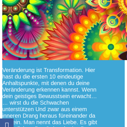
Veränderung ist Transformation. Hier
hast du die ersten 10 eindeutige
Anhaltspunkte, mit denen du deine
Veränderung erkennen kannst. Wenn
dein geistiges Bewusstsein erwacht…
… wirst du die Schwachen
unterstützen Und zwar aus einem
inneren Drang heraus füreinander da
zu sein. Man nennt das Liebe. Es gibt