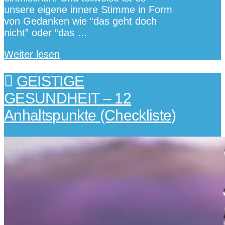
unsere eigene innere Stimme in Form
von Gedanken wie “das geht doch
nicht” oder “das …
Weiter lesen
GEISTIGE
GESUNDHEIT – 12
Anhaltspunkte (Checkliste)