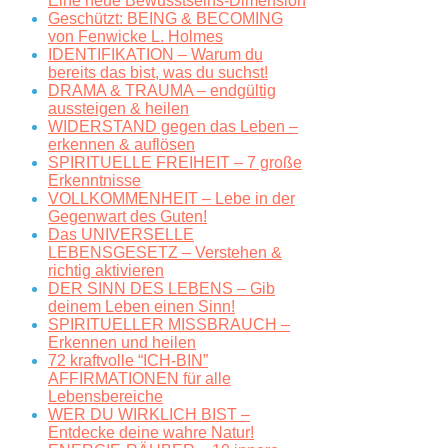
Eine neue Bewusstseins-Dimension
Geschützt: BEING & BECOMING
von Fenwicke L. Holmes
IDENTIFIKATION – Warum du
bereits das bist, was du suchst!
DRAMA & TRAUMA – endgültig
aussteigen & heilen
WIDERSTAND gegen das Leben –
erkennen & auflösen
SPIRITUELLE FREIHEIT – 7 große
Erkenntnisse
VOLLKOMMENHEIT – Lebe in der
Gegenwart des Guten!
Das UNIVERSELLE
LEBENSGESETZ – Verstehen &
richtig aktivieren
DER SINN DES LEBENS – Gib
deinem Leben einen Sinn!
SPIRITUELLER MISSBRAUCH –
Erkennen und heilen
72 kraftvolle “ICH-BIN”
AFFIRMATIONEN für alle
Lebensbereiche
WER DU WIRKLICH BIST –
Entdecke deine wahre Natur!