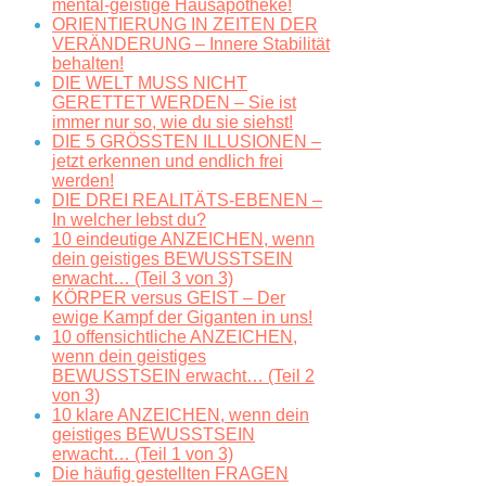
mental-geistige Hausapotheke!
ORIENTIERUNG IN ZEITEN DER
VERÄNDERUNG – Innere Stabilität
behalten!
DIE WELT MUSS NICHT
GERETTET WERDEN – Sie ist
immer nur so, wie du sie siehst!
DIE 5 GRÖSSTEN ILLUSIONEN –
jetzt erkennen und endlich frei
werden!
DIE DREI REALITÄTS-EBENEN –
In welcher lebst du?
10 eindeutige ANZEICHEN, wenn
dein geistiges BEWUSSTSEIN
erwacht… (Teil 3 von 3)
KÖRPER versus GEIST – Der
ewige Kampf der Giganten in uns!
10 offensichtliche ANZEICHEN,
wenn dein geistiges
BEWUSSTSEIN erwacht… (Teil 2
von 3)
10 klare ANZEICHEN, wenn dein
geistiges BEWUSSTSEIN
erwacht… (Teil 1 von 3)
Die häufig gestellten FRAGEN