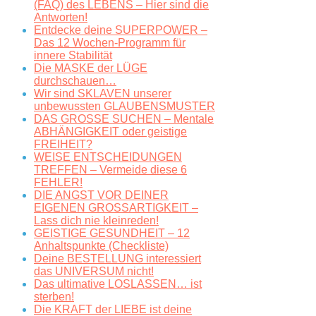
(FAQ) des LEBENS – Hier sind die
Antworten!
Entdecke deine SUPERPOWER –
Das 12 Wochen-Programm für
innere Stabilität
Die MASKE der LÜGE
durchschauen…
Wir sind SKLAVEN unserer
unbewussten GLAUBENSMUSTER
DAS GROSSE SUCHEN – Mentale
ABHÄNGIGKEIT oder geistige
FREIHEIT?
WEISE ENTSCHEIDUNGEN
TREFFEN – Vermeide diese 6
FEHLER!
DIE ANGST VOR DEINER
EIGENEN GROSSARTIGKEIT –
Lass dich nie kleinreden!
GEISTIGE GESUNDHEIT – 12
Anhaltspunkte (Checkliste)
Deine BESTELLUNG interessiert
das UNIVERSUM nicht!
Das ultimative LOSLASSEN… ist
sterben!
Die KRAFT der LIEBE ist deine