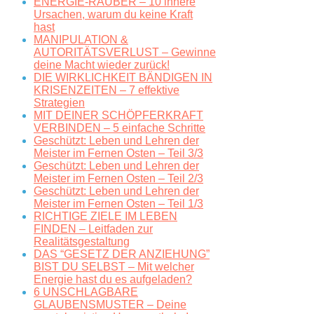
ENERGIE-RÄUBER – 10 innere
Ursachen, warum du keine Kraft
hast
MANIPULATION &
AUTORITÄTSVERLUST – Gewinne
deine Macht wieder zurück!
DIE WIRKLICHKEIT BÄNDIGEN IN
KRISENZEITEN – 7 effektive
Strategien
MIT DEINER SCHÖPFERKRAFT
VERBINDEN – 5 einfache Schritte
Geschützt: Leben und Lehren der
Meister im Fernen Osten – Teil 3/3
Geschützt: Leben und Lehren der
Meister im Fernen Osten – Teil 2/3
Geschützt: Leben und Lehren der
Meister im Fernen Osten – Teil 1/3
RICHTIGE ZIELE IM LEBEN
FINDEN – Leitfaden zur
Realitätsgestaltung
DAS “GESETZ DER ANZIEHUNG”
BIST DU SELBST – Mit welcher
Energie hast du es aufgeladen?
6 UNSCHLAGBARE
GLAUBENSMUSTER – Deine