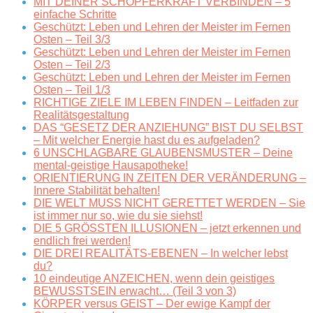
MIT DEINER SCHÖPFERKRAFT VERBINDEN – 5
einfache Schritte
Geschützt: Leben und Lehren der Meister im Fernen
Osten – Teil 3/3
Geschützt: Leben und Lehren der Meister im Fernen
Osten – Teil 2/3
Geschützt: Leben und Lehren der Meister im Fernen
Osten – Teil 1/3
RICHTIGE ZIELE IM LEBEN FINDEN – Leitfaden zur
Realitätsgestaltung
DAS “GESETZ DER ANZIEHUNG” BIST DU SELBST
– Mit welcher Energie hast du es aufgeladen?
6 UNSCHLAGBARE GLAUBENSMUSTER – Deine
mental-geistige Hausapotheke!
ORIENTIERUNG IN ZEITEN DER VERÄNDERUNG –
Innere Stabilität behalten!
DIE WELT MUSS NICHT GERETTET WERDEN – Sie
ist immer nur so, wie du sie siehst!
DIE 5 GRÖSSTEN ILLUSIONEN – jetzt erkennen und
endlich frei werden!
DIE DREI REALITÄTS-EBENEN – In welcher lebst
du?
10 eindeutige ANZEICHEN, wenn dein geistiges
BEWUSSTSEIN erwacht… (Teil 3 von 3)
KÖRPER versus GEIST – Der ewige Kampf der