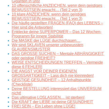
Giganten in uns!
10 offensichtliche ANZEICHEN, wenn dein geistiges
BEWUSSTSEIN erwacht… (Teil 2 von 3)
10 klare ANZEICHEN, wenn dein geistiges
BEWUSSTSEIN erwacht… (Teil 1 von 3)
Die häufig gestellten FRAGEN (FAQ) des LEBENS –
Hier sind die Antworten!
Entdecke deine SUPERPOWER – Das 12 Wochen-
Programm für innere Stabilität
Die MASKE der LÜGE durchschauen…
Wir sind SKLAVEN unserer unbewussten
GLAUBENSMUSTER
DAS GROSSE SUCHEN – Mentale ABHÄNGIGKEIT
oder geistige FREIHEIT?
WEISE ENTSCHEIDUNGEN TREFFEN – Vermeide
diese 6 FEHLER!
DIE ANGST VOR DEINER EIGENEN
GROSSARTIGKEIT – Lass dich nie kleinreden!
GEISTIGE GESUNDHEIT – 12 Anhaltspunkte
(Checkliste)
Deine BESTELLUNG interessiert das UNIVERSUM
nicht!
Das ultimative LOSLASSEN… ist sterben!
Die KRAFT der LIEBE ist deine GESUNDHEIT
FREI SEIN – Ein Leben ohne LÜGE!