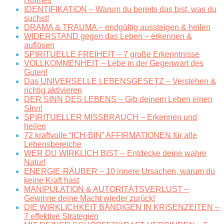
Holmes
IDENTIFIKATION – Warum du bereits das bist, was du
suchst!
DRAMA & TRAUMA – endgültig aussteigen & heilen
WIDERSTAND gegen das Leben – erkennen &
auflösen
SPIRITUELLE FREIHEIT – 7 große Erkenntnisse
VOLLKOMMENHEIT – Lebe in der Gegenwart des
Guten!
Das UNIVERSELLE LEBENSGESETZ – Verstehen &
richtig aktivieren
DER SINN DES LEBENS – Gib deinem Leben einen
Sinn!
SPIRITUELLER MISSBRAUCH – Erkennen und
heilen
72 kraftvolle “ICH-BIN” AFFIRMATIONEN für alle
Lebensbereiche
WER DU WIRKLICH BIST – Entdecke deine wahre
Natur!
ENERGIE-RÄUBER – 10 innere Ursachen, warum du
keine Kraft hast
MANIPULATION & AUTORITÄTSVERLUST –
Gewinne deine Macht wieder zurück!
DIE WIRKLICHKEIT BÄNDIGEN IN KRISENZEITEN –
7 effektive Strategien