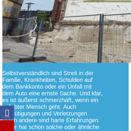
Selbstverständlich sind Streit in der
Familie, Krankheiten, Schulden auf
dem Bankkonto oder ein Unfall mit
dem Auto eine ernste Sache. Und klar,
es ist äußerst schmerzhaft, wenn ein
geliebter Mensch geht. Auch
Demütigungen und Verletzungen
durch andere sind harte Erfahrungen.
Jeder hat schon solche oder ähnliche