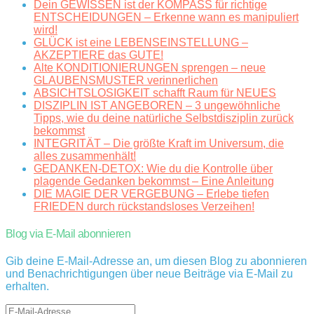
Dein GEWISSEN ist der KOMPASS für richtige
ENTSCHEIDUNGEN – Erkenne wann es manipuliert
wird!
GLÜCK ist eine LEBENSEINSTELLUNG –
AKZEPTIERE das GUTE!
Alte KONDITIONIERUNGEN sprengen – neue
GLAUBENSMUSTER verinnerlichen
ABSICHTSLOSIGKEIT schafft Raum für NEUES
DISZIPLIN IST ANGEBOREN – 3 ungewöhnliche
Tipps, wie du deine natürliche Selbstdisziplin zurück
bekommst
INTEGRITÄT – Die größte Kraft im Universum, die
alles zusammenhält!
GEDANKEN-DETOX: Wie du die Kontrolle über
plagende Gedanken bekommst – Eine Anleitung
DIE MAGIE DER VERGEBUNG – Erlebe tiefen
FRIEDEN durch rückstandsloses Verzeihen!
Blog via E-Mail abonnieren
Gib deine E-Mail-Adresse an, um diesen Blog zu abonnieren
und Benachrichtigungen über neue Beiträge via E-Mail zu
erhalten.
E-