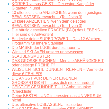
KÖRPER versus GEIST – Der ewige Kampf der
Giganten in uns!
10 offensichtliche ANZEICHEN, wenn dein geistiges
BEWUSSTSEIN erwacht… (Teil 2 von 3)
10 klare ANZEICHEN, wenn dein geistiges
BEWUSSTSEIN erwacht… (Teil 1 von 3)
Die häufig gestellten FRAGEN (FAQ) des LEBENS –
Hier sind die Antworten!
Entdecke deine SUPERPOWER – Das 12 Wochen-
Programm für innere Stabilität
Die MASKE der LÜGE durchschauen…
Wir sind SKLAVEN unserer unbewussten
GLAUBENSMUSTER
DAS GROSSE SUCHEN – Mentale ABHÄNGIGKEIT
oder geistige FREIHEIT?
WEISE ENTSCHEIDUNGEN TREFFEN – Vermeide
diese 6 FEHLER!
DIE ANGST VOR DEINER EIGENEN
GROSSARTIGKEIT – Lass dich nie kleinreden!
GEISTIGE GESUNDHEIT – 12 Anhaltspunkte
(Checkliste)
Deine BESTELLUNG interessiert das UNIVERSUM
nicht!
Das ultimative LOSLASSEN… ist sterben!
Die KRAFT der LIEBE ist deine GESUNDHEIT