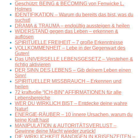
Geschützt: BEING & BECOMING von Fenwicke L.
Holmes
IDENTIFIKATION – Warum du bereits das bist, was du
suchst!
DRAMA & TRAUMA – endgültig aussteigen & heilen
WIDERSTAND gegen das Leben – erkennen &
auflösen
SPIRITUELLE FREIHEIT – 7 große Erkenntnisse
VOLLKOMMENHEIT – Lebe in der Gegenwart des
Guten!
Das UNIVERSELLE LEBENSGESETZ – Verstehen &
richtig aktivieren
DER SINN DES LEBENS – Gib deinem Leben einen
Sinn!
SPIRITUELLER MISSBRAUCH – Erkennen und
heilen
72 kraftvolle “ICH-BIN” AFFIRMATIONEN für alle
Lebensbereiche
WER DU WIRKLICH BIST – Entdecke deine wahre
Natur!
ENERGIE-RÄUBER – 10 innere Ursachen, warum du
keine Kraft hast
MANIPULATION & AUTORITÄTSVERLUST –
Gewinne deine Macht wieder zurück!
DIE WIRKLICHKEIT BÄNDIGEN IN KRISENZEITEN –