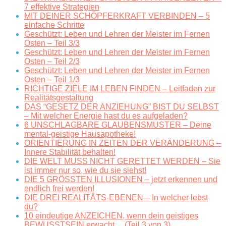
7 effektive Strategien
MIT DEINER SCHÖPFERKRAFT VERBINDEN – 5
einfache Schritte
Geschützt: Leben und Lehren der Meister im Fernen
Osten – Teil 3/3
Geschützt: Leben und Lehren der Meister im Fernen
Osten – Teil 2/3
Geschützt: Leben und Lehren der Meister im Fernen
Osten – Teil 1/3
RICHTIGE ZIELE IM LEBEN FINDEN – Leitfaden zur
Realitätsgestaltung
DAS “GESETZ DER ANZIEHUNG” BIST DU SELBST
– Mit welcher Energie hast du es aufgeladen?
6 UNSCHLAGBARE GLAUBENSMUSTER – Deine
mental-geistige Hausapotheke!
ORIENTIERUNG IN ZEITEN DER VERÄNDERUNG –
Innere Stabilität behalten!
DIE WELT MUSS NICHT GERETTET WERDEN – Sie
ist immer nur so, wie du sie siehst!
DIE 5 GRÖSSTEN ILLUSIONEN – jetzt erkennen und
endlich frei werden!
DIE DREI REALITÄTS-EBENEN – In welcher lebst
du?
10 eindeutige ANZEICHEN, wenn dein geistiges
BEWUSSTSEIN erwacht… (Teil 3 von 3)