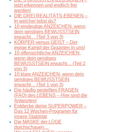
jetzt erkennen und endlich frei
werden!
DIE DREI REALITÄTS-EBENEN –
In welcher lebst du?
10 eindeutige ANZEICHEN, wenn
dein geistiges BEWUSSTSEIN
erwacht… (Teil 3 von 3)
KÖRPER versus GEIST – Der
ewige Kampf der Giganten in uns!
10 offensichtliche ANZEICHEN,
wenn dein geistiges
BEWUSSTSEIN erwacht… (Teil 2
von 3)
10 klare ANZEICHEN, wenn dein
geistiges BEWUSSTSEIN
erwacht… (Teil 1 von 3)
Die häufig gestellten FRAGEN
(FAQ) des LEBENS – Hier sind die
Antworten!
Entdecke deine SUPERPOWER –
Das 12 Wochen-Programm für
innere Stabilität
Die MASKE der LÜGE
durchschauen…