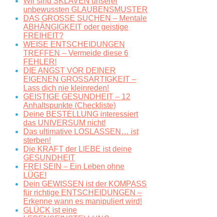
Wir sind SKLAVEN unserer
unbewussten GLAUBENSMUSTER
DAS GROSSE SUCHEN – Mentale
ABHÄNGIGKEIT oder geistige
FREIHEIT?
WEISE ENTSCHEIDUNGEN
TREFFEN – Vermeide diese 6
FEHLER!
DIE ANGST VOR DEINER
EIGENEN GROSSARTIGKEIT –
Lass dich nie kleinreden!
GEISTIGE GESUNDHEIT – 12
Anhaltspunkte (Checkliste)
Deine BESTELLUNG interessiert
das UNIVERSUM nicht!
Das ultimative LOSLASSEN… ist
sterben!
Die KRAFT der LIEBE ist deine
GESUNDHEIT
FREI SEIN – Ein Leben ohne
LÜGE!
Dein GEWISSEN ist der KOMPASS
für richtige ENTSCHEIDUNGEN –
Erkenne wann es manipuliert wird!
GLÜCK ist eine