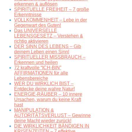
erkennen & auflösen
SPIRITUELLE FREIHEIT – 7 große
Erkenntnisse
VOLLKOMMENHEIT – Lebe in der
Gegenwart des Guten!
Das UNIVERSELLE
LEBENSGESETZ – Verstehen &
richtig aktivieren
DER SINN DES LEBENS – Gib
deinem Leben einen Sinn!
SPIRITUELLER MISSBRAUCH –
Erkennen und heilen
72 kraftvolle “ICH-BIN”
AFFIRMATIONEN für alle
Lebensbereiche
WER DU WIRKLICH BIST –
Entdecke deine wahre Natur!
ENERGIE-RÄUBER – 10 innere
Ursachen, warum du keine Kraft
hast
MANIPULATION &
AUTORITÄTSVERLUST – Gewinne
deine Macht wieder zurück!
DIE WIRKLICHKEIT BÄNDIGEN IN
KRISENZEITEN – 7 effektive