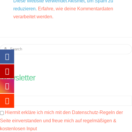
Diese Website verwendet Akismet, um Spam zu
reduzieren.
Erfahre, wie deine Kommentardaten
verarbeitet werden.
Search
Newsletter
Email
Hiermit erkläre ich mich mit den Datenschutz-Regeln der
Seite einverstanden und freue mich auf regelmäßigen &
kostenlosen Input