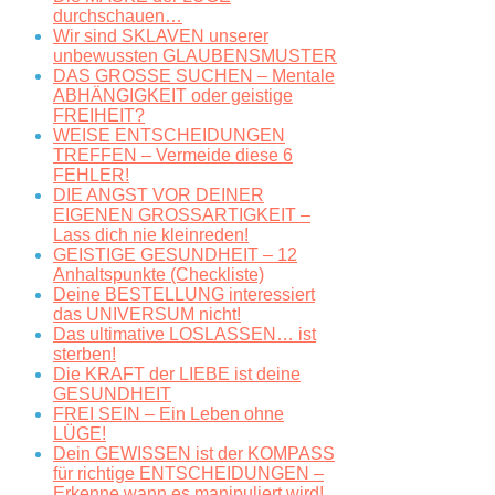
durchschauen…
Wir sind SKLAVEN unserer
unbewussten GLAUBENSMUSTER
DAS GROSSE SUCHEN – Mentale
ABHÄNGIGKEIT oder geistige
FREIHEIT?
WEISE ENTSCHEIDUNGEN
TREFFEN – Vermeide diese 6
FEHLER!
DIE ANGST VOR DEINER
EIGENEN GROSSARTIGKEIT –
Lass dich nie kleinreden!
GEISTIGE GESUNDHEIT – 12
Anhaltspunkte (Checkliste)
Deine BESTELLUNG interessiert
das UNIVERSUM nicht!
Das ultimative LOSLASSEN… ist
sterben!
Die KRAFT der LIEBE ist deine
GESUNDHEIT
FREI SEIN – Ein Leben ohne
LÜGE!
Dein GEWISSEN ist der KOMPASS
für richtige ENTSCHEIDUNGEN –
Erkenne wann es manipuliert wird!