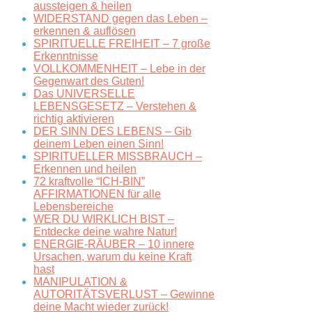
aussteigen & heilen
WIDERSTAND gegen das Leben –
erkennen & auflösen
SPIRITUELLE FREIHEIT – 7 große
Erkenntnisse
VOLLKOMMENHEIT – Lebe in der
Gegenwart des Guten!
Das UNIVERSELLE
LEBENSGESETZ – Verstehen &
richtig aktivieren
DER SINN DES LEBENS – Gib
deinem Leben einen Sinn!
SPIRITUELLER MISSBRAUCH –
Erkennen und heilen
72 kraftvolle “ICH-BIN”
AFFIRMATIONEN für alle
Lebensbereiche
WER DU WIRKLICH BIST –
Entdecke deine wahre Natur!
ENERGIE-RÄUBER – 10 innere
Ursachen, warum du keine Kraft
hast
MANIPULATION &
AUTORITÄTSVERLUST – Gewinne
deine Macht wieder zurück!