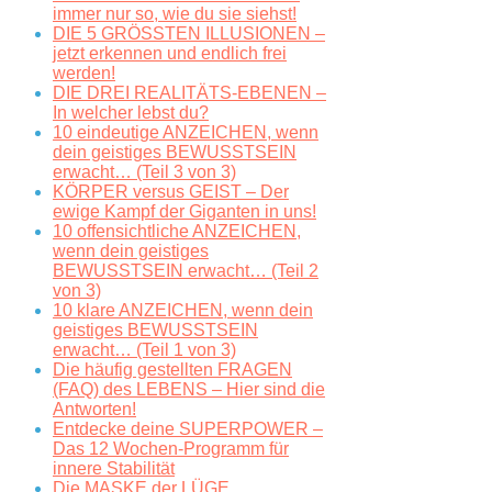
immer nur so, wie du sie siehst!
DIE 5 GRÖSSTEN ILLUSIONEN –
jetzt erkennen und endlich frei
werden!
DIE DREI REALITÄTS-EBENEN –
In welcher lebst du?
10 eindeutige ANZEICHEN, wenn
dein geistiges BEWUSSTSEIN
erwacht… (Teil 3 von 3)
KÖRPER versus GEIST – Der
ewige Kampf der Giganten in uns!
10 offensichtliche ANZEICHEN,
wenn dein geistiges
BEWUSSTSEIN erwacht… (Teil 2
von 3)
10 klare ANZEICHEN, wenn dein
geistiges BEWUSSTSEIN
erwacht… (Teil 1 von 3)
Die häufig gestellten FRAGEN
(FAQ) des LEBENS – Hier sind die
Antworten!
Entdecke deine SUPERPOWER –
Das 12 Wochen-Programm für
innere Stabilität
Die MASKE der LÜGE