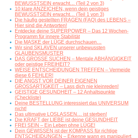
BEWUSSTSEIN erwacht… (Teil 2 von 3)
10 klare ANZEICHEN, wenn dein geistiges
BEWUSSTSEIN erwacht… (Teil 1 von 3)
Die häufig gestellten FRAGEN (FAQ) des LEBENS –
Hier sind die Antworten!
Entdecke deine SUPERPOWER – Das 12 Wochen-
Programm für innere Stabilität
Die MASKE der LÜGE durchschauen…
Wir sind SKLAVEN unserer unbewussten
GLAUBENSMUSTER
DAS GROSSE SUCHEN – Mentale ABHÄNGIGKEIT
oder geistige FREIHEIT?
WEISE ENTSCHEIDUNGEN TREFFEN – Vermeide
diese 6 FEHLER!
DIE ANGST VOR DEINER EIGENEN
GROSSARTIGKEIT – Lass dich nie kleinreden!
GEISTIGE GESUNDHEIT – 12 Anhaltspunkte
(Checkliste)
Deine BESTELLUNG interessiert das UNIVERSUM
nicht!
Das ultimative LOSLASSEN… ist sterben!
Die KRAFT der LIEBE ist deine GESUNDHEIT
FREI SEIN – Ein Leben ohne LÜGE!
Dein GEWISSEN ist der KOMPASS für richtige
ENTSCHEIDUNGEN – Erkenne wann es manipuliert