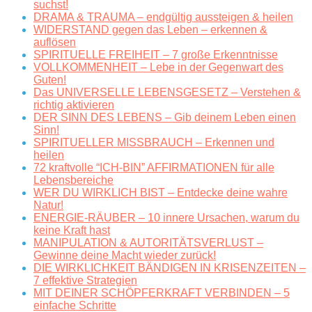
suchst!
DRAMA & TRAUMA – endgültig aussteigen & heilen
WIDERSTAND gegen das Leben – erkennen &
auflösen
SPIRITUELLE FREIHEIT – 7 große Erkenntnisse
VOLLKOMMENHEIT – Lebe in der Gegenwart des
Guten!
Das UNIVERSELLE LEBENSGESETZ – Verstehen &
richtig aktivieren
DER SINN DES LEBENS – Gib deinem Leben einen
Sinn!
SPIRITUELLER MISSBRAUCH – Erkennen und
heilen
72 kraftvolle “ICH-BIN” AFFIRMATIONEN für alle
Lebensbereiche
WER DU WIRKLICH BIST – Entdecke deine wahre
Natur!
ENERGIE-RÄUBER – 10 innere Ursachen, warum du
keine Kraft hast
MANIPULATION & AUTORITÄTSVERLUST –
Gewinne deine Macht wieder zurück!
DIE WIRKLICHKEIT BÄNDIGEN IN KRISENZEITEN –
7 effektive Strategien
MIT DEINER SCHÖPFERKRAFT VERBINDEN – 5
einfache Schritte