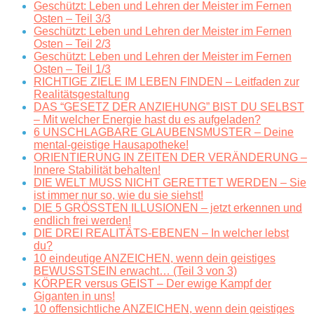
Geschützt: Leben und Lehren der Meister im Fernen
Osten – Teil 3/3
Geschützt: Leben und Lehren der Meister im Fernen
Osten – Teil 2/3
Geschützt: Leben und Lehren der Meister im Fernen
Osten – Teil 1/3
RICHTIGE ZIELE IM LEBEN FINDEN – Leitfaden zur
Realitätsgestaltung
DAS “GESETZ DER ANZIEHUNG” BIST DU SELBST
– Mit welcher Energie hast du es aufgeladen?
6 UNSCHLAGBARE GLAUBENSMUSTER – Deine
mental-geistige Hausapotheke!
ORIENTIERUNG IN ZEITEN DER VERÄNDERUNG –
Innere Stabilität behalten!
DIE WELT MUSS NICHT GERETTET WERDEN – Sie
ist immer nur so, wie du sie siehst!
DIE 5 GRÖSSTEN ILLUSIONEN – jetzt erkennen und
endlich frei werden!
DIE DREI REALITÄTS-EBENEN – In welcher lebst
du?
10 eindeutige ANZEICHEN, wenn dein geistiges
BEWUSSTSEIN erwacht… (Teil 3 von 3)
KÖRPER versus GEIST – Der ewige Kampf der
Giganten in uns!
10 offensichtliche ANZEICHEN, wenn dein geistiges