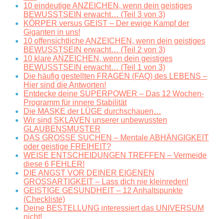
10 eindeutige ANZEICHEN, wenn dein geistiges
BEWUSSTSEIN erwacht… (Teil 3 von 3)
KÖRPER versus GEIST – Der ewige Kampf der
Giganten in uns!
10 offensichtliche ANZEICHEN, wenn dein geistiges
BEWUSSTSEIN erwacht… (Teil 2 von 3)
10 klare ANZEICHEN, wenn dein geistiges
BEWUSSTSEIN erwacht… (Teil 1 von 3)
Die häufig gestellten FRAGEN (FAQ) des LEBENS –
Hier sind die Antworten!
Entdecke deine SUPERPOWER – Das 12 Wochen-
Programm für innere Stabilität
Die MASKE der LÜGE durchschauen…
Wir sind SKLAVEN unserer unbewussten
GLAUBENSMUSTER
DAS GROSSE SUCHEN – Mentale ABHÄNGIGKEIT
oder geistige FREIHEIT?
WEISE ENTSCHEIDUNGEN TREFFEN – Vermeide
diese 6 FEHLER!
DIE ANGST VOR DEINER EIGENEN
GROSSARTIGKEIT – Lass dich nie kleinreden!
GEISTIGE GESUNDHEIT – 12 Anhaltspunkte
(Checkliste)
Deine BESTELLUNG interessiert das UNIVERSUM
nicht!