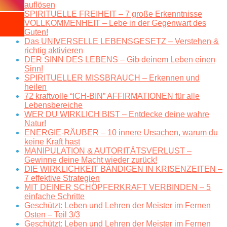
auflösen
SPIRITUELLE FREIHEIT – 7 große Erkenntnisse
VOLLKOMMENHEIT – Lebe in der Gegenwart des
Guten!
Das UNIVERSELLE LEBENSGESETZ – Verstehen &
richtig aktivieren
DER SINN DES LEBENS – Gib deinem Leben einen
Sinn!
SPIRITUELLER MISSBRAUCH – Erkennen und
heilen
72 kraftvolle “ICH-BIN” AFFIRMATIONEN für alle
Lebensbereiche
WER DU WIRKLICH BIST – Entdecke deine wahre
Natur!
ENERGIE-RÄUBER – 10 innere Ursachen, warum du
keine Kraft hast
MANIPULATION & AUTORITÄTSVERLUST –
Gewinne deine Macht wieder zurück!
DIE WIRKLICHKEIT BÄNDIGEN IN KRISENZEITEN –
7 effektive Strategien
MIT DEINER SCHÖPFERKRAFT VERBINDEN – 5
einfache Schritte
Geschützt: Leben und Lehren der Meister im Fernen
Osten – Teil 3/3
Geschützt: Leben und Lehren der Meister im Fernen