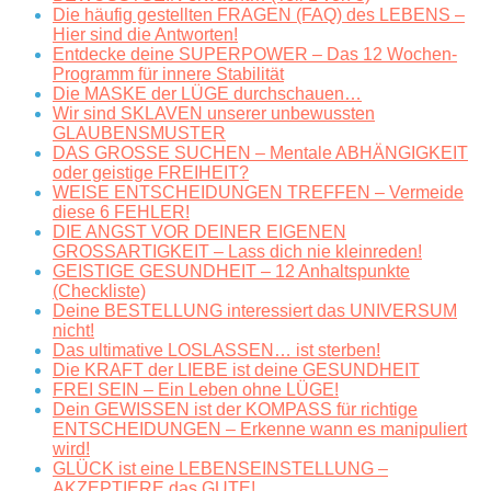
Die häufig gestellten FRAGEN (FAQ) des LEBENS –
Hier sind die Antworten!
Entdecke deine SUPERPOWER – Das 12 Wochen-
Programm für innere Stabilität
Die MASKE der LÜGE durchschauen…
Wir sind SKLAVEN unserer unbewussten
GLAUBENSMUSTER
DAS GROSSE SUCHEN – Mentale ABHÄNGIGKEIT
oder geistige FREIHEIT?
WEISE ENTSCHEIDUNGEN TREFFEN – Vermeide
diese 6 FEHLER!
DIE ANGST VOR DEINER EIGENEN
GROSSARTIGKEIT – Lass dich nie kleinreden!
GEISTIGE GESUNDHEIT – 12 Anhaltspunkte
(Checkliste)
Deine BESTELLUNG interessiert das UNIVERSUM
nicht!
Das ultimative LOSLASSEN… ist sterben!
Die KRAFT der LIEBE ist deine GESUNDHEIT
FREI SEIN – Ein Leben ohne LÜGE!
Dein GEWISSEN ist der KOMPASS für richtige
ENTSCHEIDUNGEN – Erkenne wann es manipuliert
wird!
GLÜCK ist eine LEBENSEINSTELLUNG –
AKZEPTIERE das GUTE!