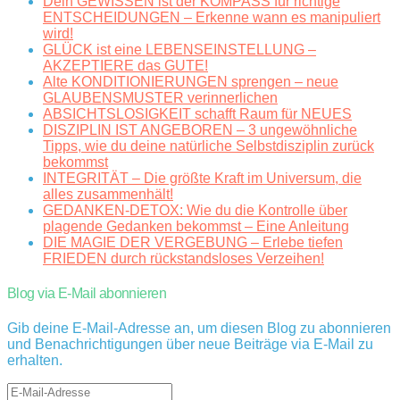
Dein GEWISSEN ist der KOMPASS für richtige
ENTSCHEIDUNGEN – Erkenne wann es manipuliert
wird!
GLÜCK ist eine LEBENSEINSTELLUNG –
AKZEPTIERE das GUTE!
Alte KONDITIONIERUNGEN sprengen – neue
GLAUBENSMUSTER verinnerlichen
ABSICHTSLOSIGKEIT schafft Raum für NEUES
DISZIPLIN IST ANGEBOREN – 3 ungewöhnliche
Tipps, wie du deine natürliche Selbstdisziplin zurück
bekommst
INTEGRITÄT – Die größte Kraft im Universum, die
alles zusammenhält!
GEDANKEN-DETOX: Wie du die Kontrolle über
plagende Gedanken bekommst – Eine Anleitung
DIE MAGIE DER VERGEBUNG – Erlebe tiefen
FRIEDEN durch rückstandsloses Verzeihen!
Blog via E-Mail abonnieren
Gib deine E-Mail-Adresse an, um diesen Blog zu abonnieren
und Benachrichtigungen über neue Beiträge via E-Mail zu
erhalten.
E-