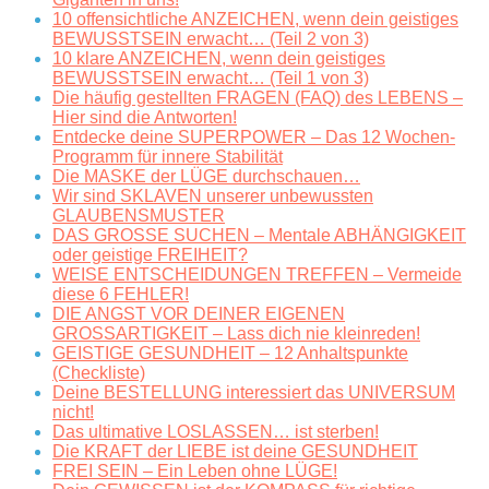
10 offensichtliche ANZEICHEN, wenn dein geistiges
BEWUSSTSEIN erwacht… (Teil 2 von 3)
10 klare ANZEICHEN, wenn dein geistiges
BEWUSSTSEIN erwacht… (Teil 1 von 3)
Die häufig gestellten FRAGEN (FAQ) des LEBENS –
Hier sind die Antworten!
Entdecke deine SUPERPOWER – Das 12 Wochen-
Programm für innere Stabilität
Die MASKE der LÜGE durchschauen…
Wir sind SKLAVEN unserer unbewussten
GLAUBENSMUSTER
DAS GROSSE SUCHEN – Mentale ABHÄNGIGKEIT
oder geistige FREIHEIT?
WEISE ENTSCHEIDUNGEN TREFFEN – Vermeide
diese 6 FEHLER!
DIE ANGST VOR DEINER EIGENEN
GROSSARTIGKEIT – Lass dich nie kleinreden!
GEISTIGE GESUNDHEIT – 12 Anhaltspunkte
(Checkliste)
Deine BESTELLUNG interessiert das UNIVERSUM
nicht!
Das ultimative LOSLASSEN… ist sterben!
Die KRAFT der LIEBE ist deine GESUNDHEIT
FREI SEIN – Ein Leben ohne LÜGE!