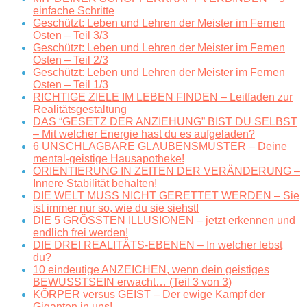
einfache Schritte
Geschützt: Leben und Lehren der Meister im Fernen
Osten – Teil 3/3
Geschützt: Leben und Lehren der Meister im Fernen
Osten – Teil 2/3
Geschützt: Leben und Lehren der Meister im Fernen
Osten – Teil 1/3
RICHTIGE ZIELE IM LEBEN FINDEN – Leitfaden zur
Realitätsgestaltung
DAS “GESETZ DER ANZIEHUNG” BIST DU SELBST
– Mit welcher Energie hast du es aufgeladen?
6 UNSCHLAGBARE GLAUBENSMUSTER – Deine
mental-geistige Hausapotheke!
ORIENTIERUNG IN ZEITEN DER VERÄNDERUNG –
Innere Stabilität behalten!
DIE WELT MUSS NICHT GERETTET WERDEN – Sie
ist immer nur so, wie du sie siehst!
DIE 5 GRÖSSTEN ILLUSIONEN – jetzt erkennen und
endlich frei werden!
DIE DREI REALITÄTS-EBENEN – In welcher lebst
du?
10 eindeutige ANZEICHEN, wenn dein geistiges
BEWUSSTSEIN erwacht… (Teil 3 von 3)
KÖRPER versus GEIST – Der ewige Kampf der
Giganten in uns!