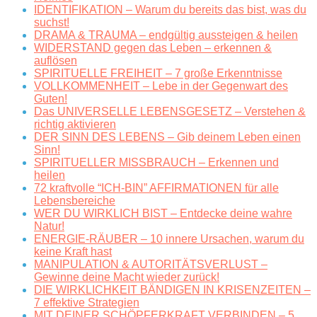
IDENTIFIKATION – Warum du bereits das bist, was du
suchst!
DRAMA & TRAUMA – endgültig aussteigen & heilen
WIDERSTAND gegen das Leben – erkennen &
auflösen
SPIRITUELLE FREIHEIT – 7 große Erkenntnisse
VOLLKOMMENHEIT – Lebe in der Gegenwart des
Guten!
Das UNIVERSELLE LEBENSGESETZ – Verstehen &
richtig aktivieren
DER SINN DES LEBENS – Gib deinem Leben einen
Sinn!
SPIRITUELLER MISSBRAUCH – Erkennen und
heilen
72 kraftvolle “ICH-BIN” AFFIRMATIONEN für alle
Lebensbereiche
WER DU WIRKLICH BIST – Entdecke deine wahre
Natur!
ENERGIE-RÄUBER – 10 innere Ursachen, warum du
keine Kraft hast
MANIPULATION & AUTORITÄTSVERLUST –
Gewinne deine Macht wieder zurück!
DIE WIRKLICHKEIT BÄNDIGEN IN KRISENZEITEN –
7 effektive Strategien
MIT DEINER SCHÖPFERKRAFT VERBINDEN – 5