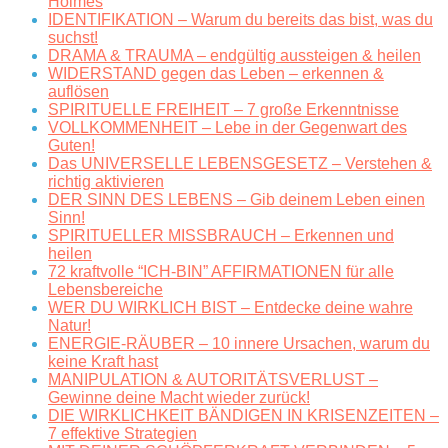
Holmes
IDENTIFIKATION – Warum du bereits das bist, was du
suchst!
DRAMA & TRAUMA – endgültig aussteigen & heilen
WIDERSTAND gegen das Leben – erkennen &
auflösen
SPIRITUELLE FREIHEIT – 7 große Erkenntnisse
VOLLKOMMENHEIT – Lebe in der Gegenwart des
Guten!
Das UNIVERSELLE LEBENSGESETZ – Verstehen &
richtig aktivieren
DER SINN DES LEBENS – Gib deinem Leben einen
Sinn!
SPIRITUELLER MISSBRAUCH – Erkennen und
heilen
72 kraftvolle “ICH-BIN” AFFIRMATIONEN für alle
Lebensbereiche
WER DU WIRKLICH BIST – Entdecke deine wahre
Natur!
ENERGIE-RÄUBER – 10 innere Ursachen, warum du
keine Kraft hast
MANIPULATION & AUTORITÄTSVERLUST –
Gewinne deine Macht wieder zurück!
DIE WIRKLICHKEIT BÄNDIGEN IN KRISENZEITEN –
7 effektive Strategien