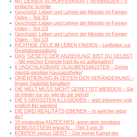
MIT DEINER SCHÖPFERKRAFT VERBINDEN – 5
einfache Schritte
Geschützt: Leben und Lehren der Meister im Fernen
Osten – Teil 3/3
Geschützt: Leben und Lehren der Meister im Fernen
Osten – Teil 2/3
Geschützt: Leben und Lehren der Meister im Fernen
Osten – Teil 1/3
RICHTIGE ZIELE IM LEBEN FINDEN – Leitfaden zur
Realitätsgestaltung
DAS “GESETZ DER ANZIEHUNG” BIST DU SELBST
– Mit welcher Energie hast du es aufgeladen?
6 UNSCHLAGBARE GLAUBENSMUSTER – Deine
mental-geistige Hausapotheke!
ORIENTIERUNG IN ZEITEN DER VERÄNDERUNG –
Innere Stabilität behalten!
DIE WELT MUSS NICHT GERETTET WERDEN – Sie
ist immer nur so, wie du sie siehst!
DIE 5 GRÖSSTEN ILLUSIONEN – jetzt erkennen und
endlich frei werden!
DIE DREI REALITÄTS-EBENEN – In welcher lebst
du?
10 eindeutige ANZEICHEN, wenn dein geistiges
BEWUSSTSEIN erwacht… (Teil 3 von 3)
KÖRPER versus GEIST – Der ewige Kampf der