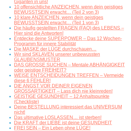
Giganten in uns!
10 offensichtliche ANZEICHEN, wenn dein geistiges
BEWUSSTSEIN erwacht… (Teil 2 von 3)
10 klare ANZEICHEN, wenn dein geistiges
BEWUSSTSEIN erwacht… (Teil 1 von 3)
Die häufig gestellten FRAGEN (FAQ) des LEBENS –
Hier sind die Antworten!
Entdecke deine SUPERPOWER – Das 12 Wochen-
Programm für innere Stabilität
Die MASKE der LÜGE durchschauen…
Wir sind SKLAVEN unserer unbewussten
GLAUBENSMUSTER
DAS GROSSE SUCHEN – Mentale ABHÄNGIGKEIT
oder geistige FREIHEIT?
WEISE ENTSCHEIDUNGEN TREFFEN – Vermeide
diese 6 FEHLER!
DIE ANGST VOR DEINER EIGENEN
GROSSARTIGKEIT – Lass dich nie kleinreden!
GEISTIGE GESUNDHEIT – 12 Anhaltspunkte
(Checkliste)
Deine BESTELLUNG interessiert das UNIVERSUM
nicht!
Das ultimative LOSLASSEN… ist sterben!
Die KRAFT der LIEBE ist deine GESUNDHEIT
FREI SEIN – Ein Leben ohne LÜGE!