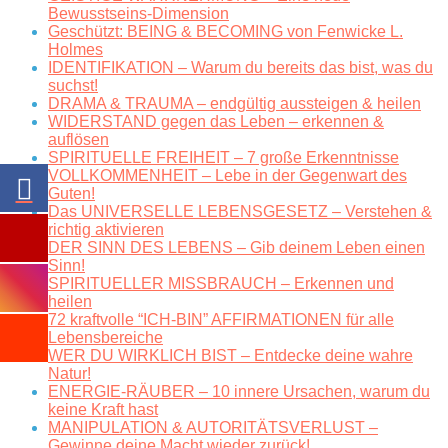
Bewusstseins-Dimension
Geschützt: BEING & BECOMING von Fenwicke L.
Holmes
IDENTIFIKATION – Warum du bereits das bist, was du
suchst!
DRAMA & TRAUMA – endgültig aussteigen & heilen
WIDERSTAND gegen das Leben – erkennen &
auflösen
SPIRITUELLE FREIHEIT – 7 große Erkenntnisse
VOLLKOMMENHEIT – Lebe in der Gegenwart des
Guten!
Das UNIVERSELLE LEBENSGESETZ – Verstehen &
richtig aktivieren
DER SINN DES LEBENS – Gib deinem Leben einen
Sinn!
SPIRITUELLER MISSBRAUCH – Erkennen und
heilen
72 kraftvolle “ICH-BIN” AFFIRMATIONEN für alle
Lebensbereiche
WER DU WIRKLICH BIST – Entdecke deine wahre
Natur!
ENERGIE-RÄUBER – 10 innere Ursachen, warum du
keine Kraft hast
MANIPULATION & AUTORITÄTSVERLUST –
Gewinne deine Macht wieder zurück!