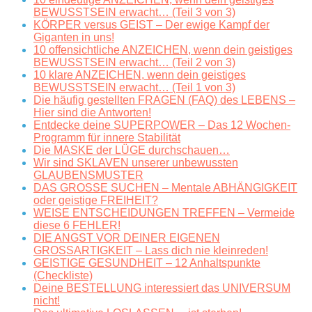
BEWUSSTSEIN erwacht… (Teil 3 von 3)
KÖRPER versus GEIST – Der ewige Kampf der
Giganten in uns!
10 offensichtliche ANZEICHEN, wenn dein geistiges
BEWUSSTSEIN erwacht… (Teil 2 von 3)
10 klare ANZEICHEN, wenn dein geistiges
BEWUSSTSEIN erwacht… (Teil 1 von 3)
Die häufig gestellten FRAGEN (FAQ) des LEBENS –
Hier sind die Antworten!
Entdecke deine SUPERPOWER – Das 12 Wochen-
Programm für innere Stabilität
Die MASKE der LÜGE durchschauen…
Wir sind SKLAVEN unserer unbewussten
GLAUBENSMUSTER
DAS GROSSE SUCHEN – Mentale ABHÄNGIGKEIT
oder geistige FREIHEIT?
WEISE ENTSCHEIDUNGEN TREFFEN – Vermeide
diese 6 FEHLER!
DIE ANGST VOR DEINER EIGENEN
GROSSARTIGKEIT – Lass dich nie kleinreden!
GEISTIGE GESUNDHEIT – 12 Anhaltspunkte
(Checkliste)
Deine BESTELLUNG interessiert das UNIVERSUM
nicht!