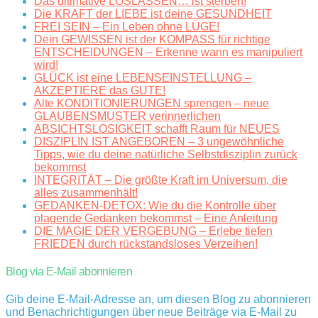
Das ultimative LOSLASSEN… ist sterben!
Die KRAFT der LIEBE ist deine GESUNDHEIT
FREI SEIN – Ein Leben ohne LÜGE!
Dein GEWISSEN ist der KOMPASS für richtige
ENTSCHEIDUNGEN – Erkenne wann es manipuliert
wird!
GLÜCK ist eine LEBENSEINSTELLUNG –
AKZEPTIERE das GUTE!
Alte KONDITIONIERUNGEN sprengen – neue
GLAUBENSMUSTER verinnerlichen
ABSICHTSLOSIGKEIT schafft Raum für NEUES
DISZIPLIN IST ANGEBOREN – 3 ungewöhnliche
Tipps, wie du deine natürliche Selbstdisziplin zurück
bekommst
INTEGRITÄT – Die größte Kraft im Universum, die
alles zusammenhält!
GEDANKEN-DETOX: Wie du die Kontrolle über
plagende Gedanken bekommst – Eine Anleitung
DIE MAGIE DER VERGEBUNG – Erlebe tiefen
FRIEDEN durch rückstandsloses Verzeihen!
Blog via E-Mail abonnieren
Gib deine E-Mail-Adresse an, um diesen Blog zu abonnieren
und Benachrichtigungen über neue Beiträge via E-Mail zu