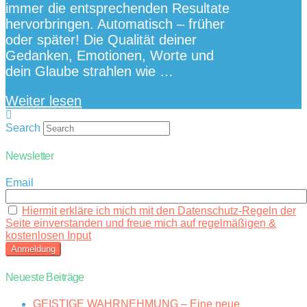
immer die entsprechenden Resultate
hervorbringen. Automatisch – früher
oder später! Die Qualität deiner
Gedanken, Emotionen, Worte und
dein Glaube strahlen wie …
Weiter lesen
Search
Newsletter
Email
Hiermit erkläre ich mich mit den Datenschutz-Regeln der
Seite einverstanden und freue mich auf regelmäßigen &
kostenlosen Input
Neueste Beiträge
GEISTIGE WAHRNEHMUNG – Eine neue