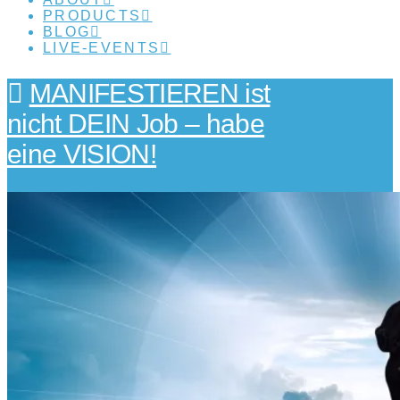
PRODUCTS
BLOG
LIVE-EVENTS
MANIFESTIEREN ist
nicht DEIN Job – habe
eine VISION!