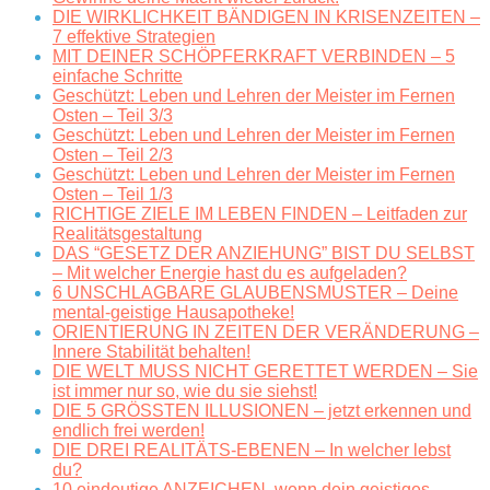
DIE WIRKLICHKEIT BÄNDIGEN IN KRISENZEITEN –
7 effektive Strategien
MIT DEINER SCHÖPFERKRAFT VERBINDEN – 5
einfache Schritte
Geschützt: Leben und Lehren der Meister im Fernen
Osten – Teil 3/3
Geschützt: Leben und Lehren der Meister im Fernen
Osten – Teil 2/3
Geschützt: Leben und Lehren der Meister im Fernen
Osten – Teil 1/3
RICHTIGE ZIELE IM LEBEN FINDEN – Leitfaden zur
Realitätsgestaltung
DAS “GESETZ DER ANZIEHUNG” BIST DU SELBST
– Mit welcher Energie hast du es aufgeladen?
6 UNSCHLAGBARE GLAUBENSMUSTER – Deine
mental-geistige Hausapotheke!
ORIENTIERUNG IN ZEITEN DER VERÄNDERUNG –
Innere Stabilität behalten!
DIE WELT MUSS NICHT GERETTET WERDEN – Sie
ist immer nur so, wie du sie siehst!
DIE 5 GRÖSSTEN ILLUSIONEN – jetzt erkennen und
endlich frei werden!
DIE DREI REALITÄTS-EBENEN – In welcher lebst
du?
10 eindeutige ANZEICHEN, wenn dein geistiges