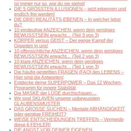
ist immer nur so, wie du sie siehst!
DIE 5 GRÖSSTEN ILLUSIONEN – jetzt erkennen und
endlich frei werden!
DIE DREI REALITÄTS-EBENEN – In welcher lebst
du?
10 eindeutige ANZEICHEN, wenn dein geistiges
BEWUSSTSEIN erwacht… (Teil 3 von 3)
KÖRPER versus GEIST – Der ewige Kampf der
Giganten in uns!
10 offensichtliche ANZEICHEN, wenn dein geistiges
BEWUSSTSEIN erwacht… (Teil 2 von 3)
10 klare ANZEICHEN, wenn dein geistiges
BEWUSSTSEIN erwacht… (Teil 1 von 3)
Die häufig gestellten FRAGEN (FAQ) des LEBENS –
Hier sind die Antworten!
Entdecke deine SUPERPOWER – Das 12 Wochen-
Programm für innere Stabilität
Die MASKE der LÜGE durchschauen…
Wir sind SKLAVEN unserer unbewussten
GLAUBENSMUSTER
DAS GROSSE SUCHEN – Mentale ABHÄNGIGKEIT
oder geistige FREIHEIT?
WEISE ENTSCHEIDUNGEN TREFFEN – Vermeide
diese 6 FEHLER!
DIE ANGST VOR DEINER EIGENEN