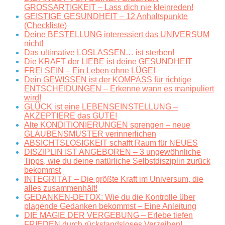
GROSSARTIGKEIT – Lass dich nie kleinreden!
GEISTIGE GESUNDHEIT – 12 Anhaltspunkte
(Checkliste)
Deine BESTELLUNG interessiert das UNIVERSUM
nicht!
Das ultimative LOSLASSEN… ist sterben!
Die KRAFT der LIEBE ist deine GESUNDHEIT
FREI SEIN – Ein Leben ohne LÜGE!
Dein GEWISSEN ist der KOMPASS für richtige
ENTSCHEIDUNGEN – Erkenne wann es manipuliert
wird!
GLÜCK ist eine LEBENSEINSTELLUNG –
AKZEPTIERE das GUTE!
Alte KONDITIONIERUNGEN sprengen – neue
GLAUBENSMUSTER verinnerlichen
ABSICHTSLOSIGKEIT schafft Raum für NEUES
DISZIPLIN IST ANGEBOREN – 3 ungewöhnliche
Tipps, wie du deine natürliche Selbstdisziplin zurück
bekommst
INTEGRITÄT – Die größte Kraft im Universum, die
alles zusammenhält!
GEDANKEN-DETOX: Wie du die Kontrolle über
plagende Gedanken bekommst – Eine Anleitung
DIE MAGIE DER VERGEBUNG – Erlebe tiefen
FRIEDEN durch rückstandsloses Verzeihen!