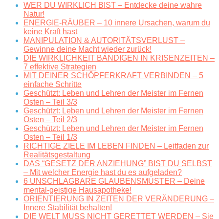
WER DU WIRKLICH BIST – Entdecke deine wahre
Natur!
ENERGIE-RÄUBER – 10 innere Ursachen, warum du
keine Kraft hast
MANIPULATION & AUTORITÄTSVERLUST –
Gewinne deine Macht wieder zurück!
DIE WIRKLICHKEIT BÄNDIGEN IN KRISENZEITEN –
7 effektive Strategien
MIT DEINER SCHÖPFERKRAFT VERBINDEN – 5
einfache Schritte
Geschützt: Leben und Lehren der Meister im Fernen
Osten – Teil 3/3
Geschützt: Leben und Lehren der Meister im Fernen
Osten – Teil 2/3
Geschützt: Leben und Lehren der Meister im Fernen
Osten – Teil 1/3
RICHTIGE ZIELE IM LEBEN FINDEN – Leitfaden zur
Realitätsgestaltung
DAS “GESETZ DER ANZIEHUNG” BIST DU SELBST
– Mit welcher Energie hast du es aufgeladen?
6 UNSCHLAGBARE GLAUBENSMUSTER – Deine
mental-geistige Hausapotheke!
ORIENTIERUNG IN ZEITEN DER VERÄNDERUNG –
Innere Stabilität behalten!
DIE WELT MUSS NICHT GERETTET WERDEN – Sie