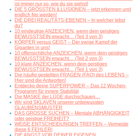
ist immer nur so, wie du sie siehst!
DIE 5 GRÖSSTEN ILLUSIONEN – jetzt erkennen und
endlich frei werden!
DIE DREI REALITÄTS-EBENEN – In welcher lebst
du?
10 eindeutige ANZEICHEN, wenn dein geistiges
BEWUSSTSEIN erwacht… (Teil 3 von 3)
KÖRPER versus GEIST – Der ewige Kampf der
Giganten in uns!
10 offensichtliche ANZEICHEN, wenn dein geistiges
BEWUSSTSEIN erwacht… (Teil 2 von 3)
10 klare ANZEICHEN, wenn dein geistiges
BEWUSSTSEIN erwacht… (Teil 1 von 3)
Die häufig gestellten FRAGEN (FAQ) des LEBENS –
Hier sind die Antworten!
Entdecke deine SUPERPOWER – Das 12 Wochen-
Programm für innere Stabilität
Die MASKE der LÜGE durchschauen…
Wir sind SKLAVEN unserer unbewussten
GLAUBENSMUSTER
DAS GROSSE SUCHEN – Mentale ABHÄNGIGKEIT
oder geistige FREIHEIT?
WEISE ENTSCHEIDUNGEN TREFFEN – Vermeide
diese 6 FEHLER!
DIE ANGST VOR DEINER EIGENEN