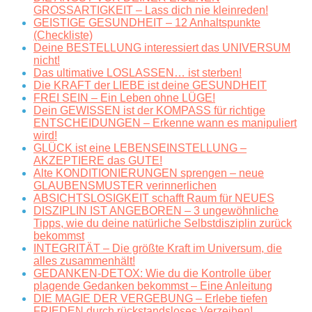
GROSSARTIGKEIT – Lass dich nie kleinreden!
GEISTIGE GESUNDHEIT – 12 Anhaltspunkte
(Checkliste)
Deine BESTELLUNG interessiert das UNIVERSUM
nicht!
Das ultimative LOSLASSEN… ist sterben!
Die KRAFT der LIEBE ist deine GESUNDHEIT
FREI SEIN – Ein Leben ohne LÜGE!
Dein GEWISSEN ist der KOMPASS für richtige
ENTSCHEIDUNGEN – Erkenne wann es manipuliert
wird!
GLÜCK ist eine LEBENSEINSTELLUNG –
AKZEPTIERE das GUTE!
Alte KONDITIONIERUNGEN sprengen – neue
GLAUBENSMUSTER verinnerlichen
ABSICHTSLOSIGKEIT schafft Raum für NEUES
DISZIPLIN IST ANGEBOREN – 3 ungewöhnliche
Tipps, wie du deine natürliche Selbstdisziplin zurück
bekommst
INTEGRITÄT – Die größte Kraft im Universum, die
alles zusammenhält!
GEDANKEN-DETOX: Wie du die Kontrolle über
plagende Gedanken bekommst – Eine Anleitung
DIE MAGIE DER VERGEBUNG – Erlebe tiefen
FRIEDEN durch rückstandsloses Verzeihen!