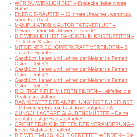
WER DU WIRKLICH BIST – Entdecke deine wahre
Natur!
ENERGIE-RÄUBER – 10 innere Ursachen, warum du
keine Kraft hast
MANIPULATION & AUTORITÄTSVERLUST –
Gewinne deine Macht wieder zurück!
DIE WIRKLICHKEIT BÄNDIGEN IN KRISENZEITEN –
7 effektive Strategien
MIT DEINER SCHÖPFERKRAFT VERBINDEN – 5
einfache Schritte
Geschützt: Leben und Lehren der Meister im Fernen
Osten – Teil 3/3
Geschützt: Leben und Lehren der Meister im Fernen
Osten – Teil 2/3
Geschützt: Leben und Lehren der Meister im Fernen
Osten – Teil 1/3
RICHTIGE ZIELE IM LEBEN FINDEN – Leitfaden zur
Realitätsgestaltung
DAS “GESETZ DER ANZIEHUNG” BIST DU SELBST
– Mit welcher Energie hast du es aufgeladen?
6 UNSCHLAGBARE GLAUBENSMUSTER – Deine
mental-geistige Hausapotheke!
ORIENTIERUNG IN ZEITEN DER VERÄNDERUNG –
Innere Stabilität behalten!
DIE WELT MUSS NICHT GERETTET WERDEN – Sie