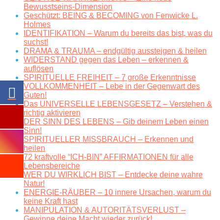
Bewusstseins-Dimension
Geschützt: BEING & BECOMING von Fenwicke L.
Holmes
IDENTIFIKATION – Warum du bereits das bist, was du
suchst!
DRAMA & TRAUMA – endgültig aussteigen & heilen
WIDERSTAND gegen das Leben – erkennen &
auflösen
SPIRITUELLE FREIHEIT – 7 große Erkenntnisse
VOLLKOMMENHEIT – Lebe in der Gegenwart des
Guten!
Das UNIVERSELLE LEBENSGESETZ – Verstehen &
richtig aktivieren
DER SINN DES LEBENS – Gib deinem Leben einen
Sinn!
SPIRITUELLER MISSBRAUCH – Erkennen und
heilen
72 kraftvolle “ICH-BIN” AFFIRMATIONEN für alle
Lebensbereiche
WER DU WIRKLICH BIST – Entdecke deine wahre
Natur!
ENERGIE-RÄUBER – 10 innere Ursachen, warum du
keine Kraft hast
MANIPULATION & AUTORITÄTSVERLUST –
Gewinne deine Macht wieder zurück!