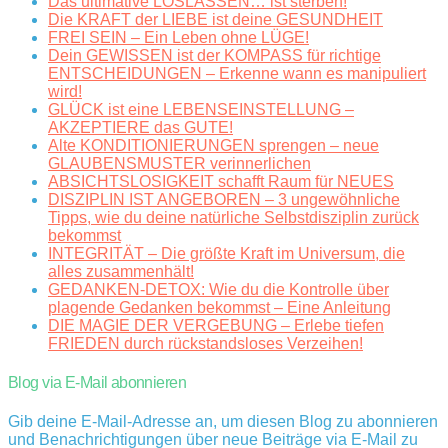
Das ultimative LOSLASSEN… ist sterben!
Die KRAFT der LIEBE ist deine GESUNDHEIT
FREI SEIN – Ein Leben ohne LÜGE!
Dein GEWISSEN ist der KOMPASS für richtige
ENTSCHEIDUNGEN – Erkenne wann es manipuliert
wird!
GLÜCK ist eine LEBENSEINSTELLUNG –
AKZEPTIERE das GUTE!
Alte KONDITIONIERUNGEN sprengen – neue
GLAUBENSMUSTER verinnerlichen
ABSICHTSLOSIGKEIT schafft Raum für NEUES
DISZIPLIN IST ANGEBOREN – 3 ungewöhnliche
Tipps, wie du deine natürliche Selbstdisziplin zurück
bekommst
INTEGRITÄT – Die größte Kraft im Universum, die
alles zusammenhält!
GEDANKEN-DETOX: Wie du die Kontrolle über
plagende Gedanken bekommst – Eine Anleitung
DIE MAGIE DER VERGEBUNG – Erlebe tiefen
FRIEDEN durch rückstandsloses Verzeihen!
Blog via E-Mail abonnieren
Gib deine E-Mail-Adresse an, um diesen Blog zu abonnieren
und Benachrichtigungen über neue Beiträge via E-Mail zu