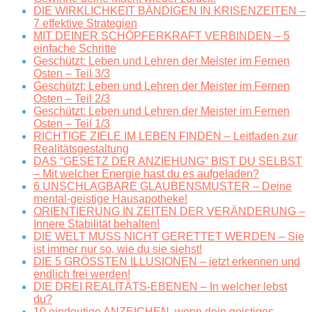
DIE WIRKLICHKEIT BÄNDIGEN IN KRISENZEITEN –
7 effektive Strategien
MIT DEINER SCHÖPFERKRAFT VERBINDEN – 5
einfache Schritte
Geschützt: Leben und Lehren der Meister im Fernen
Osten – Teil 3/3
Geschützt: Leben und Lehren der Meister im Fernen
Osten – Teil 2/3
Geschützt: Leben und Lehren der Meister im Fernen
Osten – Teil 1/3
RICHTIGE ZIELE IM LEBEN FINDEN – Leitfaden zur
Realitätsgestaltung
DAS “GESETZ DER ANZIEHUNG” BIST DU SELBST
– Mit welcher Energie hast du es aufgeladen?
6 UNSCHLAGBARE GLAUBENSMUSTER – Deine
mental-geistige Hausapotheke!
ORIENTIERUNG IN ZEITEN DER VERÄNDERUNG –
Innere Stabilität behalten!
DIE WELT MUSS NICHT GERETTET WERDEN – Sie
ist immer nur so, wie du sie siehst!
DIE 5 GRÖSSTEN ILLUSIONEN – jetzt erkennen und
endlich frei werden!
DIE DREI REALITÄTS-EBENEN – In welcher lebst
du?
10 eindeutige ANZEICHEN, wenn dein geistiges