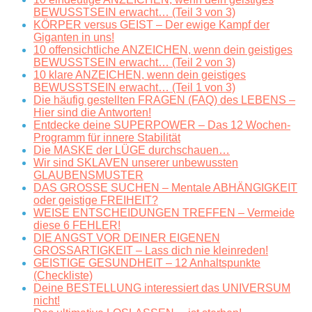
BEWUSSTSEIN erwacht… (Teil 3 von 3)
KÖRPER versus GEIST – Der ewige Kampf der
Giganten in uns!
10 offensichtliche ANZEICHEN, wenn dein geistiges
BEWUSSTSEIN erwacht… (Teil 2 von 3)
10 klare ANZEICHEN, wenn dein geistiges
BEWUSSTSEIN erwacht… (Teil 1 von 3)
Die häufig gestellten FRAGEN (FAQ) des LEBENS –
Hier sind die Antworten!
Entdecke deine SUPERPOWER – Das 12 Wochen-
Programm für innere Stabilität
Die MASKE der LÜGE durchschauen…
Wir sind SKLAVEN unserer unbewussten
GLAUBENSMUSTER
DAS GROSSE SUCHEN – Mentale ABHÄNGIGKEIT
oder geistige FREIHEIT?
WEISE ENTSCHEIDUNGEN TREFFEN – Vermeide
diese 6 FEHLER!
DIE ANGST VOR DEINER EIGENEN
GROSSARTIGKEIT – Lass dich nie kleinreden!
GEISTIGE GESUNDHEIT – 12 Anhaltspunkte
(Checkliste)
Deine BESTELLUNG interessiert das UNIVERSUM
nicht!