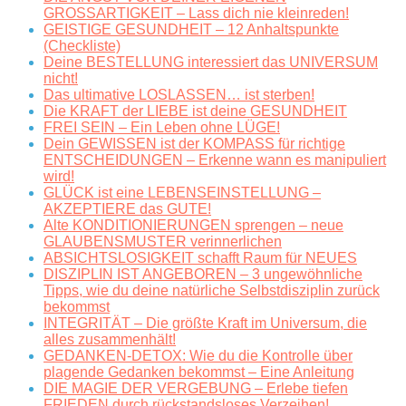
GROSSARTIGKEIT – Lass dich nie kleinreden!
GEISTIGE GESUNDHEIT – 12 Anhaltspunkte
(Checkliste)
Deine BESTELLUNG interessiert das UNIVERSUM
nicht!
Das ultimative LOSLASSEN… ist sterben!
Die KRAFT der LIEBE ist deine GESUNDHEIT
FREI SEIN – Ein Leben ohne LÜGE!
Dein GEWISSEN ist der KOMPASS für richtige
ENTSCHEIDUNGEN – Erkenne wann es manipuliert
wird!
GLÜCK ist eine LEBENSEINSTELLUNG –
AKZEPTIERE das GUTE!
Alte KONDITIONIERUNGEN sprengen – neue
GLAUBENSMUSTER verinnerlichen
ABSICHTSLOSIGKEIT schafft Raum für NEUES
DISZIPLIN IST ANGEBOREN – 3 ungewöhnliche
Tipps, wie du deine natürliche Selbstdisziplin zurück
bekommst
INTEGRITÄT – Die größte Kraft im Universum, die
alles zusammenhält!
GEDANKEN-DETOX: Wie du die Kontrolle über
plagende Gedanken bekommst – Eine Anleitung
DIE MAGIE DER VERGEBUNG – Erlebe tiefen
FRIEDEN durch rückstandsloses Verzeihen!