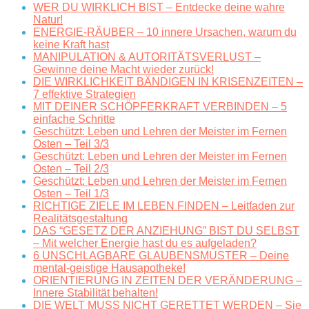
WER DU WIRKLICH BIST – Entdecke deine wahre
Natur!
ENERGIE-RÄUBER – 10 innere Ursachen, warum du
keine Kraft hast
MANIPULATION & AUTORITÄTSVERLUST –
Gewinne deine Macht wieder zurück!
DIE WIRKLICHKEIT BÄNDIGEN IN KRISENZEITEN –
7 effektive Strategien
MIT DEINER SCHÖPFERKRAFT VERBINDEN – 5
einfache Schritte
Geschützt: Leben und Lehren der Meister im Fernen
Osten – Teil 3/3
Geschützt: Leben und Lehren der Meister im Fernen
Osten – Teil 2/3
Geschützt: Leben und Lehren der Meister im Fernen
Osten – Teil 1/3
RICHTIGE ZIELE IM LEBEN FINDEN – Leitfaden zur
Realitätsgestaltung
DAS “GESETZ DER ANZIEHUNG” BIST DU SELBST
– Mit welcher Energie hast du es aufgeladen?
6 UNSCHLAGBARE GLAUBENSMUSTER – Deine
mental-geistige Hausapotheke!
ORIENTIERUNG IN ZEITEN DER VERÄNDERUNG –
Innere Stabilität behalten!
DIE WELT MUSS NICHT GERETTET WERDEN – Sie