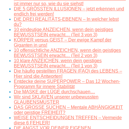
ist immer nur so, wie du sie siehst!
DIE 5 GRÖSSTEN ILLUSIONEN – jetzt erkennen und
endlich frei werden!
DIE DREI REALITÄTS-EBENEN – In welcher lebst
du?
10 eindeutige ANZEICHEN, wenn dein geistiges
BEWUSSTSEIN erwacht… (Teil 3 von 3)
KÖRPER versus GEIST – Der ewige Kampf der
Giganten in uns!
10 offensichtliche ANZEICHEN, wenn dein geistiges
BEWUSSTSEIN erwacht… (Teil 2 von 3)
10 klare ANZEICHEN, wenn dein geistiges
BEWUSSTSEIN erwacht… (Teil 1 von 3)
Die häufig gestellten FRAGEN (FAQ) des LEBENS –
Hier sind die Antworten!
Entdecke deine SUPERPOWER – Das 12 Wochen-
Programm für innere Stabilität
Die MASKE der LÜGE durchschauen…
Wir sind SKLAVEN unserer unbewussten
GLAUBENSMUSTER
DAS GROSSE SUCHEN – Mentale ABHÄNGIGKEIT
oder geistige FREIHEIT?
WEISE ENTSCHEIDUNGEN TREFFEN – Vermeide
diese 6 FEHLER!
DIE ANGST VOR DEINER EIGENEN