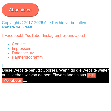
Mail-
Adresse
Abonnieren
Copyright © 2017-2026 Alle Rechte vorbehalten
Renate de Graaff
Facebook
YouTube
Instagram
SoundCloud
Contact
Impressum
Datenschutz
Partnerprogramm
Diese Website benutzt Cookies. Wenn du die Website weiter
nutzt, gehen wir von deinem Einverständnis aus.
OK
Weiterlesen