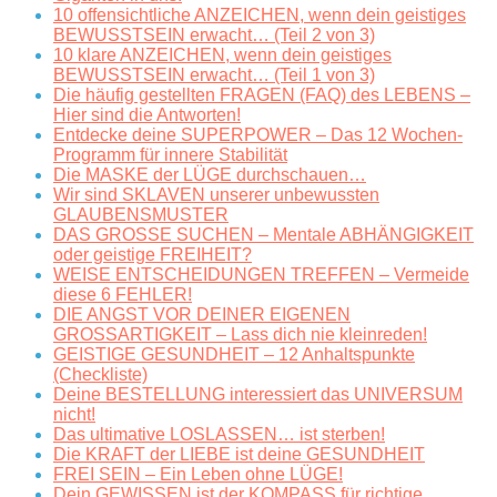
10 offensichtliche ANZEICHEN, wenn dein geistiges
BEWUSSTSEIN erwacht… (Teil 2 von 3)
10 klare ANZEICHEN, wenn dein geistiges
BEWUSSTSEIN erwacht… (Teil 1 von 3)
Die häufig gestellten FRAGEN (FAQ) des LEBENS –
Hier sind die Antworten!
Entdecke deine SUPERPOWER – Das 12 Wochen-
Programm für innere Stabilität
Die MASKE der LÜGE durchschauen…
Wir sind SKLAVEN unserer unbewussten
GLAUBENSMUSTER
DAS GROSSE SUCHEN – Mentale ABHÄNGIGKEIT
oder geistige FREIHEIT?
WEISE ENTSCHEIDUNGEN TREFFEN – Vermeide
diese 6 FEHLER!
DIE ANGST VOR DEINER EIGENEN
GROSSARTIGKEIT – Lass dich nie kleinreden!
GEISTIGE GESUNDHEIT – 12 Anhaltspunkte
(Checkliste)
Deine BESTELLUNG interessiert das UNIVERSUM
nicht!
Das ultimative LOSLASSEN… ist sterben!
Die KRAFT der LIEBE ist deine GESUNDHEIT
FREI SEIN – Ein Leben ohne LÜGE!
Dein GEWISSEN ist der KOMPASS für richtige