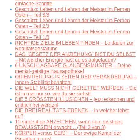
einfache Schritte
Geschützt: Leben und Lehren der Meister im Fernen
Osten – Teil 3/3
Geschützt: Leben und Lehren der Meister im Fernen
Osten – Teil 2/3
Geschützt: Leben und Lehren der Meister im Fernen
Osten – Teil 1/3
RICHTIGE ZIELE IM LEBEN FINDEN – Leitfaden zur
Realitätsgestaltung
DAS “GESETZ DER ANZIEHUNG” BIST DU SELBST
– Mit welcher Energie hast du es aufgeladen?
6 UNSCHLAGBARE GLAUBENSMUSTER – Deine
mental-geistige Hausapotheke!
ORIENTIERUNG IN ZEITEN DER VERÄNDERUNG –
Innere Stabilität behalten!
DIE WELT MUSS NICHT GERETTET WERDEN – Sie
ist immer nur so, wie du sie siehst!
DIE 5 GRÖSSTEN ILLUSIONEN – jetzt erkennen und
endlich frei werden!
DIE DREI REALITÄTS-EBENEN – In welcher lebst
du?
10 eindeutige ANZEICHEN, wenn dein geistiges
BEWUSSTSEIN erwacht… (Teil 3 von 3)
KÖRPER versus GEIST – Der ewige Kampf der
Giganten in uns!