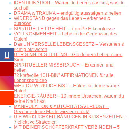
IDENTIFIKATION – Warum du bereits das bist, was du
suchst!
DRAMA & TRAUMA – endgültig aussteigen & heilen
WIDERSTAND gegen das Leben – erkennen &
auflösen
SPIRITUELLE FREIHEIT – 7 große Erkenntnisse
VOLLKOMMENHEIT – Lebe in der Gegenwart des
Guten!
Das UNIVERSELLE LEBENSGESETZ – Verstehen &
richtig aktivieren
DER SINN DES LEBENS – Gib deinem Leben einen
Sinn!
SPIRITUELLER MISSBRAUCH – Erkennen und
heilen
72 kraftvolle “ICH-BIN” AFFIRMATIONEN für alle
Lebensbereiche
WER DU WIRKLICH BIST – Entdecke deine wahre
Natur!
ENERGIE-RÄUBER – 10 innere Ursachen, warum du
keine Kraft hast
MANIPULATION & AUTORITÄTSVERLUST –
Gewinne deine Macht wieder zurück!
DIE WIRKLICHKEIT BÄNDIGEN IN KRISENZEITEN –
7 effektive Strategien
MIT DEINER SCHÖPFERKRAFT VERBINDEN – 5