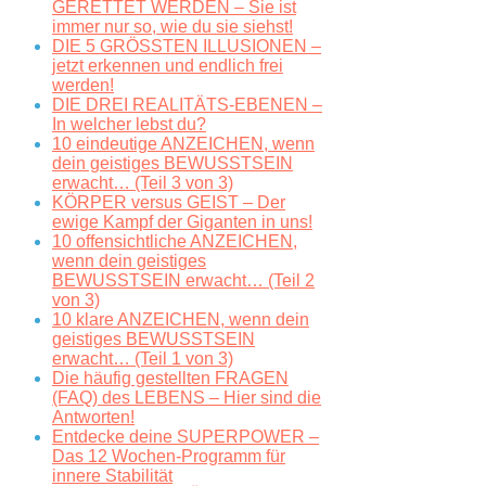
GERETTET WERDEN – Sie ist
immer nur so, wie du sie siehst!
DIE 5 GRÖSSTEN ILLUSIONEN –
jetzt erkennen und endlich frei
werden!
DIE DREI REALITÄTS-EBENEN –
In welcher lebst du?
10 eindeutige ANZEICHEN, wenn
dein geistiges BEWUSSTSEIN
erwacht… (Teil 3 von 3)
KÖRPER versus GEIST – Der
ewige Kampf der Giganten in uns!
10 offensichtliche ANZEICHEN,
wenn dein geistiges
BEWUSSTSEIN erwacht… (Teil 2
von 3)
10 klare ANZEICHEN, wenn dein
geistiges BEWUSSTSEIN
erwacht… (Teil 1 von 3)
Die häufig gestellten FRAGEN
(FAQ) des LEBENS – Hier sind die
Antworten!
Entdecke deine SUPERPOWER –
Das 12 Wochen-Programm für
innere Stabilität