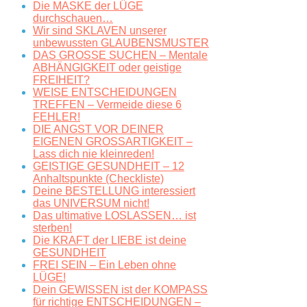
Die MASKE der LÜGE
durchschauen…
Wir sind SKLAVEN unserer
unbewussten GLAUBENSMUSTER
DAS GROSSE SUCHEN – Mentale
ABHÄNGIGKEIT oder geistige
FREIHEIT?
WEISE ENTSCHEIDUNGEN
TREFFEN – Vermeide diese 6
FEHLER!
DIE ANGST VOR DEINER
EIGENEN GROSSARTIGKEIT –
Lass dich nie kleinreden!
GEISTIGE GESUNDHEIT – 12
Anhaltspunkte (Checkliste)
Deine BESTELLUNG interessiert
das UNIVERSUM nicht!
Das ultimative LOSLASSEN… ist
sterben!
Die KRAFT der LIEBE ist deine
GESUNDHEIT
FREI SEIN – Ein Leben ohne
LÜGE!
Dein GEWISSEN ist der KOMPASS
für richtige ENTSCHEIDUNGEN –