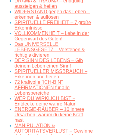
DRAMA & TRAUMA – endgültig
aussteigen & heilen
WIDERSTAND gegen das Leben –
erkennen & auflösen
SPIRITUELLE FREIHEIT – 7 große
Erkenntnisse
VOLLKOMMENHEIT – Lebe in der
Gegenwart des Guten!
Das UNIVERSELLE
LEBENSGESETZ – Verstehen &
richtig aktivieren
DER SINN DES LEBENS – Gib
deinem Leben einen Sinn!
SPIRITUELLER MISSBRAUCH –
Erkennen und heilen
72 kraftvolle “ICH-BIN”
AFFIRMATIONEN für alle
Lebensbereiche
WER DU WIRKLICH BIST –
Entdecke deine wahre Natur!
ENERGIE-RÄUBER – 10 innere
Ursachen, warum du keine Kraft
hast
MANIPULATION &
AUTORITÄTSVERLUST – Gewinne