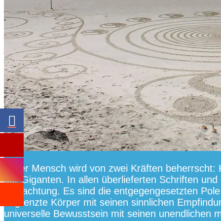
Jeder Mensch wird von zwei Kräften beherrscht: 
der Giganten. In allen überlieferten Schriften un
Betrachtung. Es sind die entgegengesetzten Pole d
begrenzte Körper mit seinen sinnlichen Empfindun
universelle Bewusstsein mit seinen unendlichen 