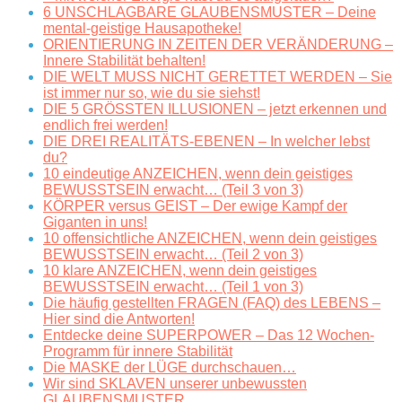
6 UNSCHLAGBARE GLAUBENSMUSTER – Deine
mental-geistige Hausapotheke!
ORIENTIERUNG IN ZEITEN DER VERÄNDERUNG –
Innere Stabilität behalten!
DIE WELT MUSS NICHT GERETTET WERDEN – Sie
ist immer nur so, wie du sie siehst!
DIE 5 GRÖSSTEN ILLUSIONEN – jetzt erkennen und
endlich frei werden!
DIE DREI REALITÄTS-EBENEN – In welcher lebst
du?
10 eindeutige ANZEICHEN, wenn dein geistiges
BEWUSSTSEIN erwacht… (Teil 3 von 3)
KÖRPER versus GEIST – Der ewige Kampf der
Giganten in uns!
10 offensichtliche ANZEICHEN, wenn dein geistiges
BEWUSSTSEIN erwacht… (Teil 2 von 3)
10 klare ANZEICHEN, wenn dein geistiges
BEWUSSTSEIN erwacht… (Teil 1 von 3)
Die häufig gestellten FRAGEN (FAQ) des LEBENS –
Hier sind die Antworten!
Entdecke deine SUPERPOWER – Das 12 Wochen-
Programm für innere Stabilität
Die MASKE der LÜGE durchschauen…
Wir sind SKLAVEN unserer unbewussten
GLAUBENSMUSTER