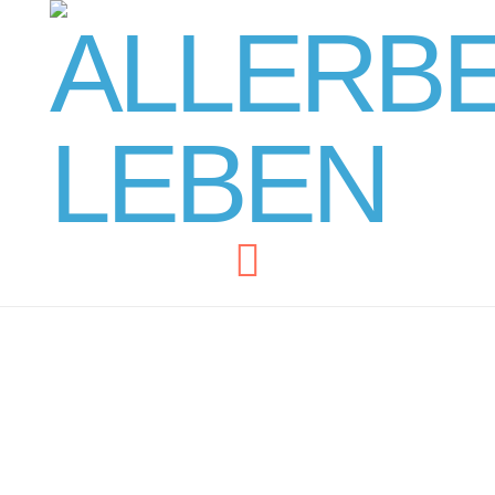
Navigation
ENERGIE-RÄUBER –
10 innere Ursachen,
warum du keine Kraft hast