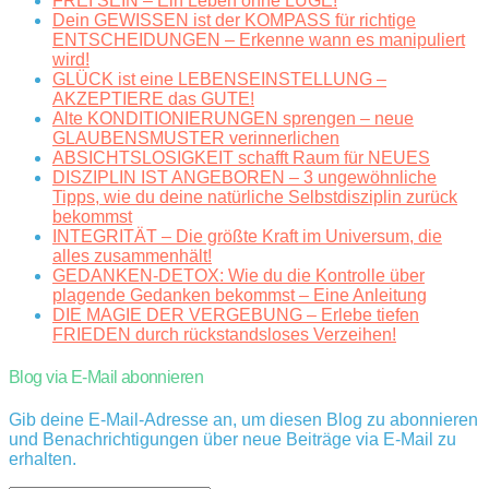
FREI SEIN – Ein Leben ohne LÜGE!
Dein GEWISSEN ist der KOMPASS für richtige
ENTSCHEIDUNGEN – Erkenne wann es manipuliert
wird!
GLÜCK ist eine LEBENSEINSTELLUNG –
AKZEPTIERE das GUTE!
Alte KONDITIONIERUNGEN sprengen – neue
GLAUBENSMUSTER verinnerlichen
ABSICHTSLOSIGKEIT schafft Raum für NEUES
DISZIPLIN IST ANGEBOREN – 3 ungewöhnliche
Tipps, wie du deine natürliche Selbstdisziplin zurück
bekommst
INTEGRITÄT – Die größte Kraft im Universum, die
alles zusammenhält!
GEDANKEN-DETOX: Wie du die Kontrolle über
plagende Gedanken bekommst – Eine Anleitung
DIE MAGIE DER VERGEBUNG – Erlebe tiefen
FRIEDEN durch rückstandsloses Verzeihen!
Blog via E-Mail abonnieren
Gib deine E-Mail-Adresse an, um diesen Blog zu abonnieren
und Benachrichtigungen über neue Beiträge via E-Mail zu
erhalten.