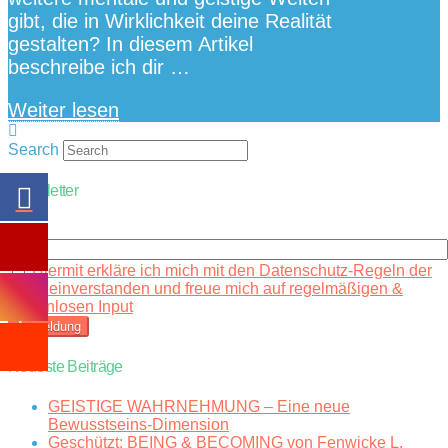
gibt, die in Wirklichkeit deine Realität
gestalten? In diesem Artikel
beschreibe ich dir …
Weiter lesen
Search
Newsletter
Email
Hiermit erkläre ich mich mit den Datenschutz-Regeln der
Seite einverstanden und freue mich auf regelmäßigen &
kostenlosen Input
Neueste Beiträge
GEISTIGE WAHRNEHMUNG – Eine neue
Bewusstseins-Dimension
Geschützt: BEING & BECOMING von Fenwicke L.