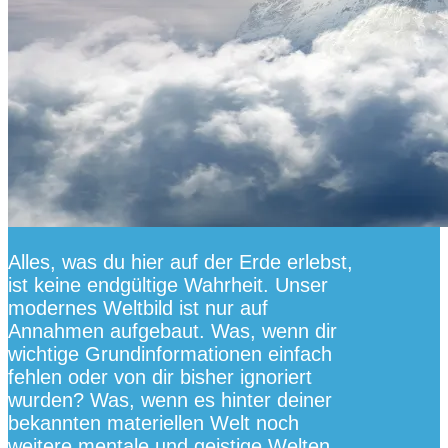
Alles, was du hier auf der Erde erlebst,
ist keine endgültige Wahrheit. Unser
modernes Weltbild ist nur auf
Annahmen aufgebaut. Was, wenn dir
wichtige Grundinformationen einfach
fehlen oder von dir bisher ignoriert
wurden? Was, wenn es hinter deiner
bekannten materiellen Welt noch
weitere mentale und geistige Welten