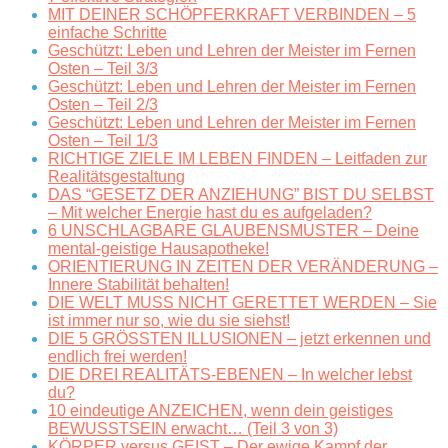
MIT DEINER SCHÖPFERKRAFT VERBINDEN – 5
einfache Schritte
Geschützt: Leben und Lehren der Meister im Fernen
Osten – Teil 3/3
Geschützt: Leben und Lehren der Meister im Fernen
Osten – Teil 2/3
Geschützt: Leben und Lehren der Meister im Fernen
Osten – Teil 1/3
RICHTIGE ZIELE IM LEBEN FINDEN – Leitfaden zur
Realitätsgestaltung
DAS “GESETZ DER ANZIEHUNG” BIST DU SELBST
– Mit welcher Energie hast du es aufgeladen?
6 UNSCHLAGBARE GLAUBENSMUSTER – Deine
mental-geistige Hausapotheke!
ORIENTIERUNG IN ZEITEN DER VERÄNDERUNG –
Innere Stabilität behalten!
DIE WELT MUSS NICHT GERETTET WERDEN – Sie
ist immer nur so, wie du sie siehst!
DIE 5 GRÖSSTEN ILLUSIONEN – jetzt erkennen und
endlich frei werden!
DIE DREI REALITÄTS-EBENEN – In welcher lebst
du?
10 eindeutige ANZEICHEN, wenn dein geistiges
BEWUSSTSEIN erwacht… (Teil 3 von 3)
KÖRPER versus GEIST – Der ewige Kampf der