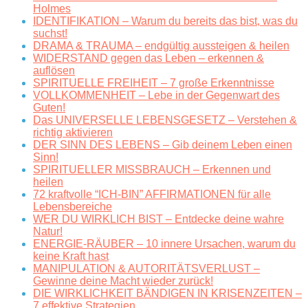
Holmes
IDENTIFIKATION – Warum du bereits das bist, was du
suchst!
DRAMA & TRAUMA – endgültig aussteigen & heilen
WIDERSTAND gegen das Leben – erkennen &
auflösen
SPIRITUELLE FREIHEIT – 7 große Erkenntnisse
VOLLKOMMENHEIT – Lebe in der Gegenwart des
Guten!
Das UNIVERSELLE LEBENSGESETZ – Verstehen &
richtig aktivieren
DER SINN DES LEBENS – Gib deinem Leben einen
Sinn!
SPIRITUELLER MISSBRAUCH – Erkennen und
heilen
72 kraftvolle “ICH-BIN” AFFIRMATIONEN für alle
Lebensbereiche
WER DU WIRKLICH BIST – Entdecke deine wahre
Natur!
ENERGIE-RÄUBER – 10 innere Ursachen, warum du
keine Kraft hast
MANIPULATION & AUTORITÄTSVERLUST –
Gewinne deine Macht wieder zurück!
DIE WIRKLICHKEIT BÄNDIGEN IN KRISENZEITEN –
7 effektive Strategien